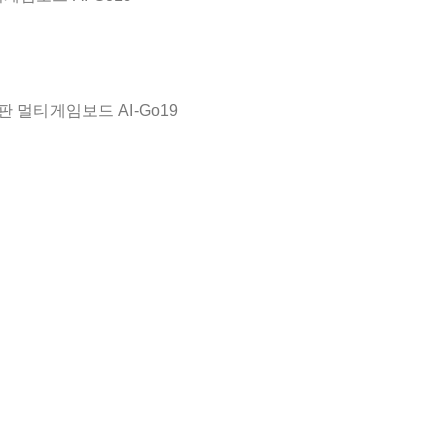
바둑판 멀티게임보드 AI-Go19