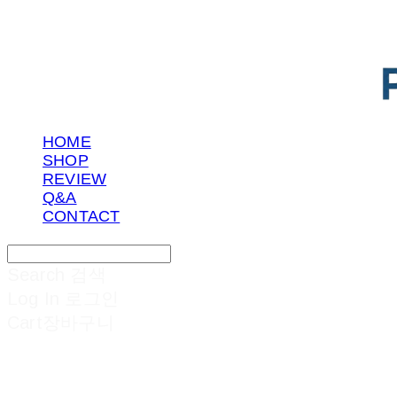
HOME
SHOP
REVIEW
Q&A
CONTACT
Search
검색
Log In
로그인
Cart
장바구니