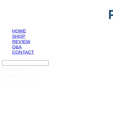
HOME
SHOP
REVIEW
Q&A
CONTACT
Search
검색
Log In
로그인
Cart
장바구니