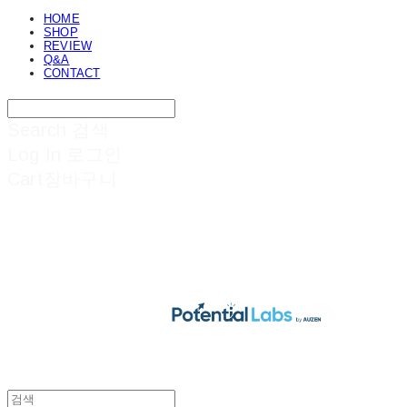
HOME
SHOP
REVIEW
Q&A
CONTACT
Search
검색
Log In
로그인
Cart
장바구니
POTENTIAL LABS