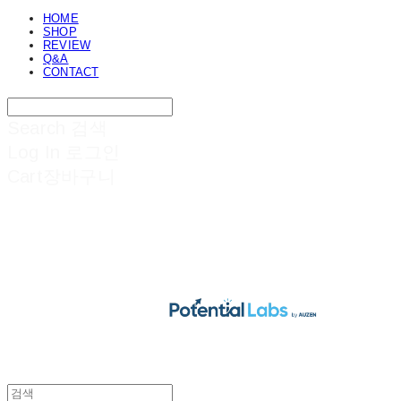
HOME
SHOP
REVIEW
Q&A
CONTACT
Search
검색
Log In
로그인
Cart
장바구니
POTENTIAL LABS