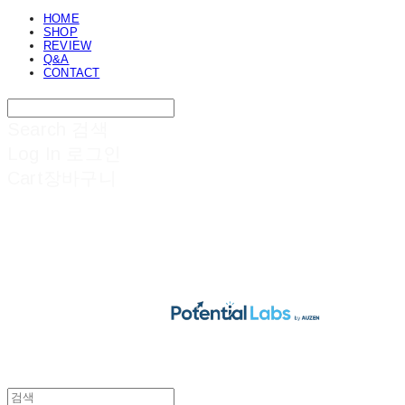
HOME
SHOP
REVIEW
Q&A
CONTACT
Search
검색
Log In
로그인
Cart
장바구니
POTENTIAL LABS