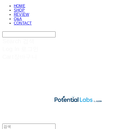
HOME
SHOP
REVIEW
Q&A
CONTACT
Search
검색
Log In
로그인
Cart
장바구니
POTENTIAL LABS