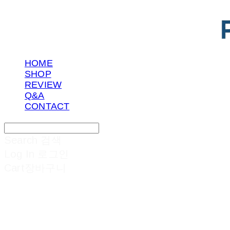
HOME
SHOP
REVIEW
Q&A
CONTACT
Search
검색
Log In
로그인
Cart
장바구니