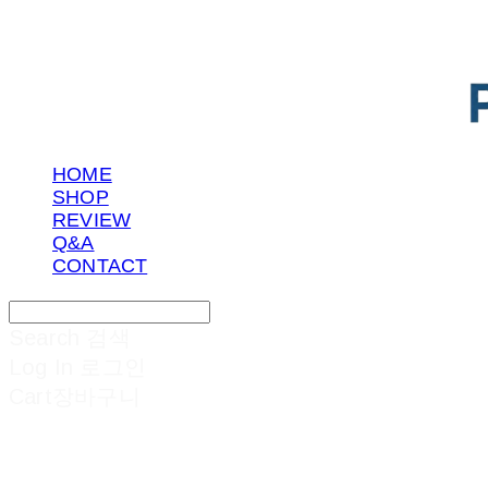
HOME
SHOP
REVIEW
Q&A
CONTACT
Search
검색
Log In
로그인
Cart
장바구니