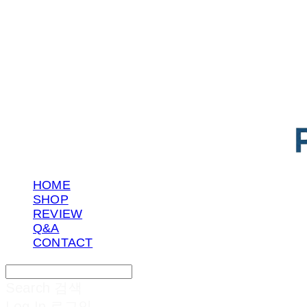
POTENTIAL LAB
HOME
SHOP
REVIEW
Q&A
CONTACT
Search
검색
Log In
로그인