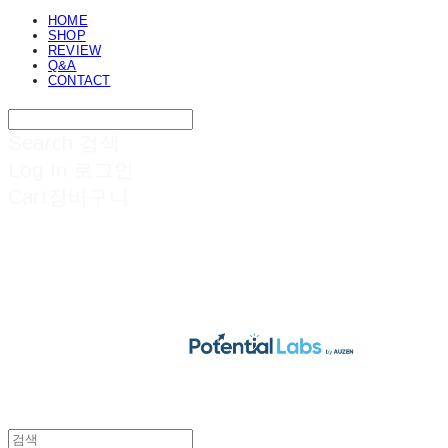
HOME
SHOP
REVIEW
Q&A
CONTACT
Search
검색
Log In
로그인
Cart
장바구니
POTENTIAL LABS