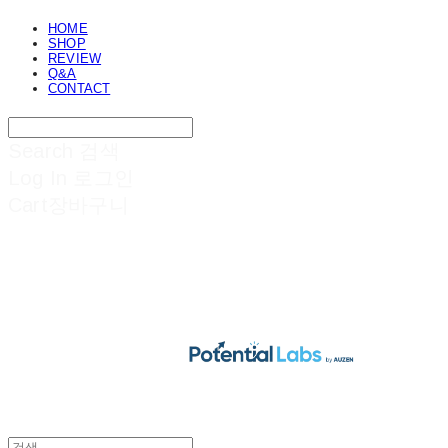
HOME
SHOP
REVIEW
Q&A
CONTACT
Search
검색
Log In
로그인
Cart
장바구니
POTENTIAL LABS