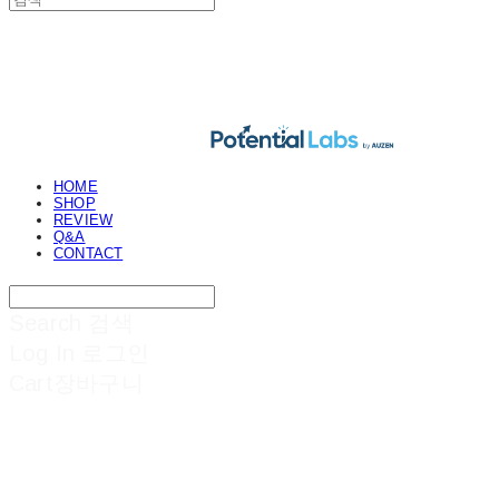
POTENTIAL LABS
HOME
SHOP
REVIEW
Q&A
CONTACT
Search
검색
Log In
로그인
Cart
장바구니
POTENTIAL LABS