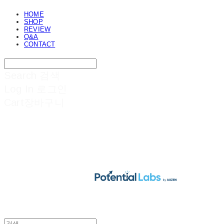
HOME
SHOP
REVIEW
Q&A
CONTACT
Search
검색
Log In
로그인
Cart
장바구니
POTENTIAL LABS