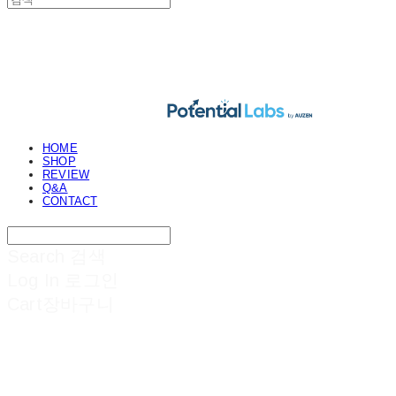
POTENTIAL LABS
HOME
SHOP
REVIEW
Q&A
CONTACT
Search
검색
Log In
로그인
Cart
장바구니
POTENTIAL LABS