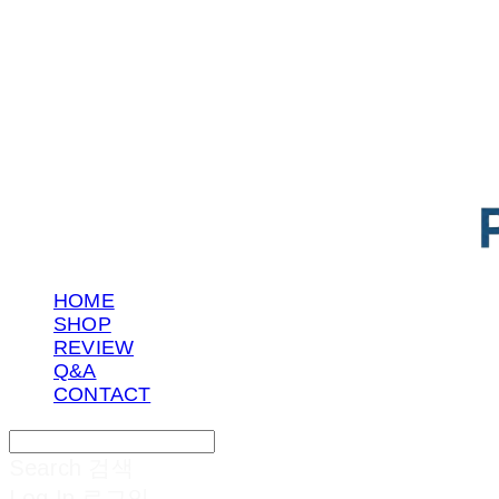
POTENTIAL LAB
HOME
SHOP
REVIEW
Q&A
CONTACT
Search
검색
Log In
로그인