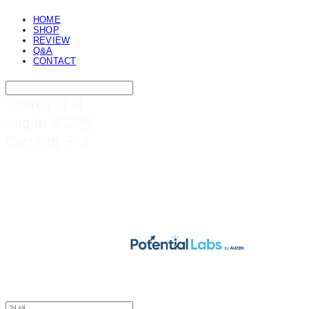
HOME
SHOP
REVIEW
Q&A
CONTACT
Search
검색
Log In
로그인
Cart
장바구니
POTENTIAL LABS