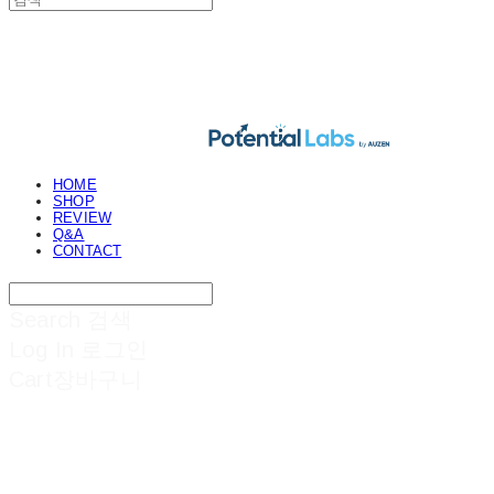
POTENTIAL LABS
HOME
SHOP
REVIEW
Q&A
CONTACT
Search
검색
Log In
로그인
Cart
장바구니
POTENTIAL LABS