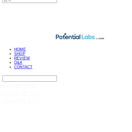
POTENTIAL LABS
HOME
SHOP
REVIEW
Q&A
CONTACT
Search
검색
Log In
로그인
Cart
장바구니
POTENTIAL LABS