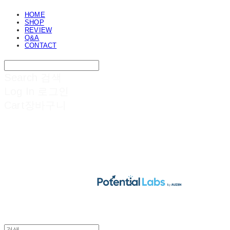
HOME
SHOP
REVIEW
Q&A
CONTACT
Search
검색
Log In
로그인
Cart
장바구니
POTENTIAL LABS