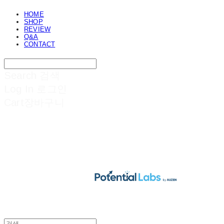
HOME
SHOP
REVIEW
Q&A
CONTACT
Search
검색
Log In
로그인
Cart
장바구니
POTENTIAL LABS