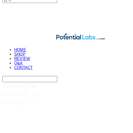
POTENTIAL LABS
HOME
SHOP
REVIEW
Q&A
CONTACT
Search
검색
Log In
로그인
Cart
장바구니
POTENTIAL LABS