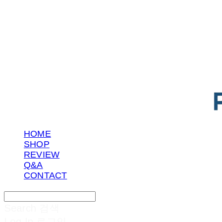
POTENTIAL LAB
HOME
SHOP
REVIEW
Q&A
CONTACT
Search
검색
Log In
로그인