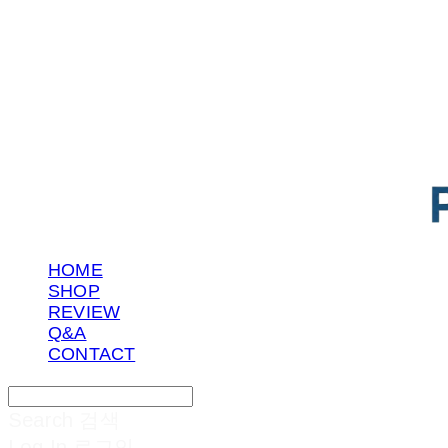
POTENTIAL LAB
HOME
SHOP
REVIEW
Q&A
CONTACT
Search
검색
Log In
로그인