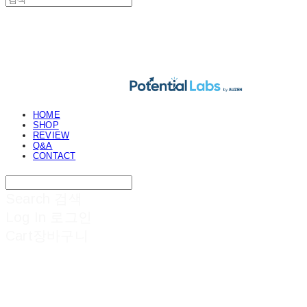
POTENTIAL LABS
HOME
SHOP
REVIEW
Q&A
CONTACT
Search
검색
Log In
로그인
Cart
장바구니
POTENTIAL LABS