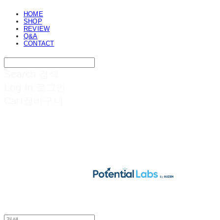
HOME
SHOP
REVIEW
Q&A
CONTACT
Search
검색
Log In
로그인
Cart
장바구니
POTENTIAL LABS