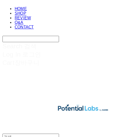
HOME
SHOP
REVIEW
Q&A
CONTACT
Search
검색
Log In
로그인
Cart
장바구니
POTENTIAL LABS