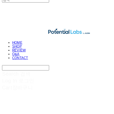
POTENTIAL LABS
HOME
SHOP
REVIEW
Q&A
CONTACT
Search
검색
Log In
로그인
Cart
장바구니
POTENTIAL LABS