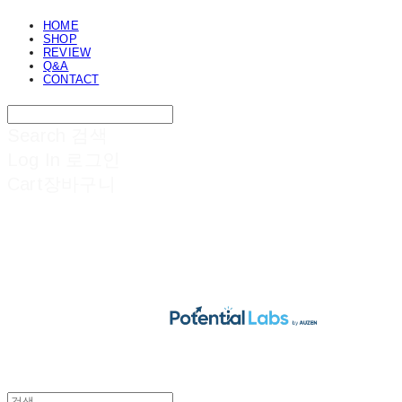
HOME
SHOP
REVIEW
Q&A
CONTACT
Search
검색
Log In
로그인
Cart
장바구니
POTENTIAL LABS