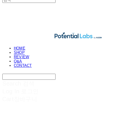
POTENTIAL LABS
HOME
SHOP
REVIEW
Q&A
CONTACT
Search
검색
Log In
로그인
Cart
장바구니
POTENTIAL LABS